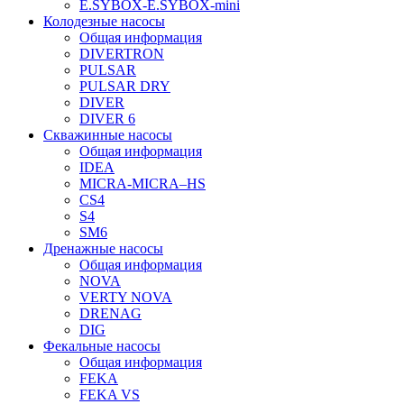
E.SYBOX-E.SYBOX-mini
Колодезные насосы
Общая информация
DIVERTRON
PULSAR
PULSAR DRY
DIVER
DIVER 6
Скважинные насосы
Общая информация
IDEA
MICRA-MICRA–HS
CS4
S4
SM6
Дренажные насосы
Общая информация
NOVA
VERTY NOVA
DRENAG
DIG
Фекальные насосы
Общая информация
FEKA
FEKA VS