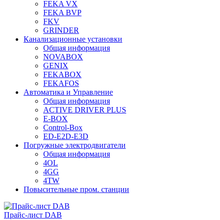
FEKA VX
FEKA BVP
FKV
GRINDER
Канализационные установки
Общая информация
NOVABOX
GENIX
FEKABOX
FEKAFOS
Автоматика и Управление
Общая информация
ACTIVE DRIVER PLUS
E-BOX
Control-Box
ED-E2D-E3D
Погружные электродвигатели
Общая информация
4OL
4GG
4TW
Повысительные пром. станции
Прайс-лист DAB