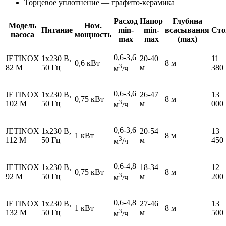
Торцевое уплотнение — графито-керамика
Расход
Напор
Глубина
Модель
Ном.
Питание
min-
min-
всасывания
Сто
насоса
мощность
max
max
(max)
0,6-3,6
JETINOX
1x230 В,
20-40
11
0,6 кВт
8 м
3
82 M
50 Гц
м
380
м
/ч
0,6-3,6
JETINOX
1x230 В,
26-47
13
0,75 кВт
8 м
3
102 M
50 Гц
м
000
м
/ч
0,6-3,6
JETINOX
1x230 В,
20-54
13
1 кВт
8 м
3
112 M
50 Гц
м
450
м
/ч
0,6-4,8
JETINOX
1x230 В,
18-34
12
0,75 кВт
8 м
3
92 M
50 Гц
м
200
м
/ч
0,6-4,8
JETINOX
1x230 В,
27-46
13
1 кВт
8 м
3
132 M
50 Гц
м
500
м
/ч