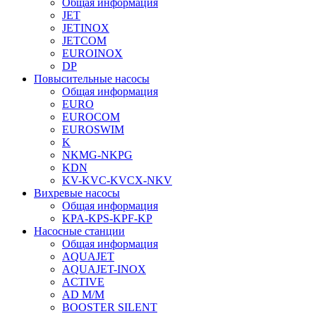
Общая информация
JET
JETINOX
JETCOM
EUROINOX
DP
Повысительные насосы
Общая информация
EURO
EUROCOM
EUROSWIM
K
NKMG-NKPG
KDN
KV-KVC-KVCX-NKV
Вихревые насосы
Общая информация
KPA-KPS-KPF-KP
Насосные станции
Общая информация
AQUAJET
AQUAJET-INOX
ACTIVE
AD M/M
BOOSTER SILENT