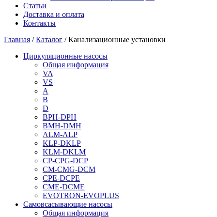
Статьи
Доставка и оплата
Контакты
Главная
/
Каталог
/ Канализационные установки
Циркуляционные насосы
Общая информация
VA
VS
A
B
D
BPH-DPH
BMH-DMH
ALM-ALP
KLP-DKLP
KLM-DKLM
CP-CPG-DCP
CM-CMG-DCM
CPE-DCPE
CME-DCME
EVOTRON-EVOPLUS
Самовсасывающие насосы
Общая информация