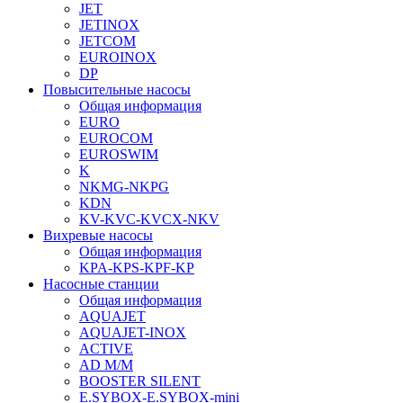
JET
JETINOX
JETCOM
EUROINOX
DP
Повысительные насосы
Общая информация
EURO
EUROCOM
EUROSWIM
K
NKMG-NKPG
KDN
KV-KVC-KVCX-NKV
Вихревые насосы
Общая информация
KPA-KPS-KPF-KP
Насосные станции
Общая информация
AQUAJET
AQUAJET-INOX
ACTIVE
AD M/M
BOOSTER SILENT
E.SYBOX-E.SYBOX-mini