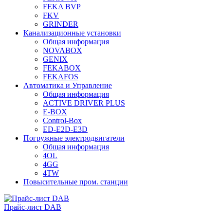
FEKA BVP
FKV
GRINDER
Канализационные установки
Общая информация
NOVABOX
GENIX
FEKABOX
FEKAFOS
Автоматика и Управление
Общая информация
ACTIVE DRIVER PLUS
E-BOX
Control-Box
ED-E2D-E3D
Погружные электродвигатели
Общая информация
4OL
4GG
4TW
Повысительные пром. станции
Прайс-лист DAB