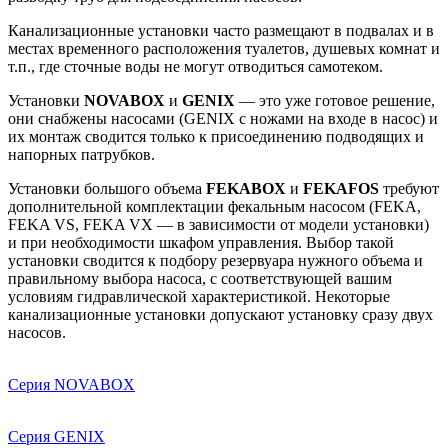
Канализационные установки часто размещают в подвалах и в
местах временного расположения туалетов, душевых комнат и
т.п., где сточные воды не могут отводиться самотеком.
Установки
NOVABOX
и
GENIX
— это уже готовое решение,
они снабжены насосами (GENIX с ножами на входе в насос) и
их монтаж сводится только к присоединению подводящих и
напорных патрубков.
Установки большого объема
FEKABOX
и
FEKAFOS
требуют
дополнительной комплектации фекальным насосом (FEKA,
FEKA VS, FEKA VX — в зависимости от модели установки)
и при необходимости шкафом управления. Выбор такой
установки сводится к подбору резервуара нужного объема и
правильному выбора насоса, с соответствующей вашим
условиям гидравлической характеристикой. Некоторые
канализационные установки допускают установку сразу двух
насосов.
Серия NOVABOX
Серия GENIX