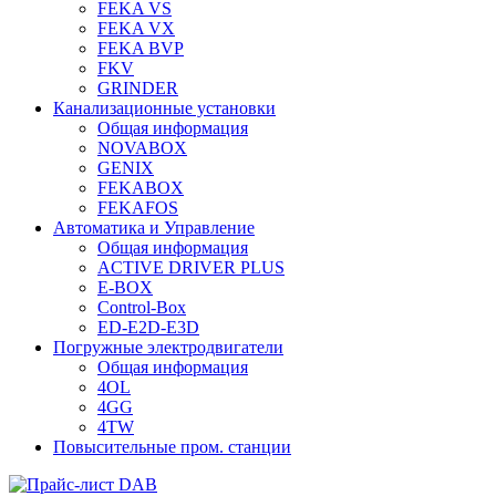
FEKA VS
FEKA VX
FEKA BVP
FKV
GRINDER
Канализационные установки
Общая информация
NOVABOX
GENIX
FEKABOX
FEKAFOS
Автоматика и Управление
Общая информация
ACTIVE DRIVER PLUS
E-BOX
Control-Box
ED-E2D-E3D
Погружные электродвигатели
Общая информация
4OL
4GG
4TW
Повысительные пром. станции