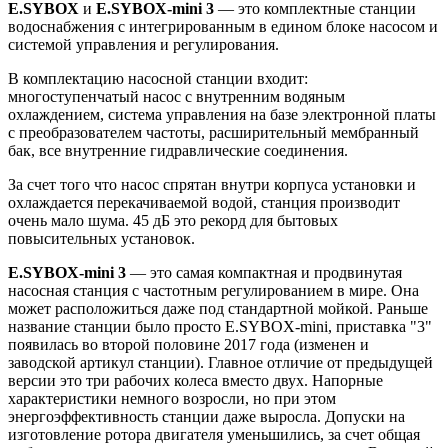
E.SYBOX
и
E.SYBOX-mini 3
— это комплектные станции
водоснабжения с интегрированным в едином блоке насосом и
системой управления и регулирования.
В комплектацию насосной станции входит:
многоступенчатый насос с внутренним водяным
охлаждением, система управления на базе электронной платы
с преобразователем частоты, расширительный мембранный
бак, все внутренние гидравлические соединения.
За счет того что насос спрятан внутри корпуса установки и
охлаждается перекачиваемой водой, станция производит
очень мало шума. 45 дБ это рекорд для бытовых
повысительных установок.
E.SYBOX-mini 3
— это самая компактная и продвинутая
насосная станция с частотным регулированием в мире. Она
может расположиться даже под стандартной мойкой. Раньше
название станции было просто E.SYBOX-mini, приставка "3"
появилась во второй половине 2017 года (изменен и
заводской артикул станции). Главное отличие от предыдущей
версии это три рабочих колеса вместо двух. Напорные
характеристики немного возросли, но при этом
энергоэффективность станции даже выросла. Допуски на
изготовление ротора двигателя уменьшились, за счет общая