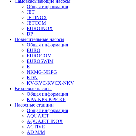
Самовсасывающие насосы
Общая информация
JET
JETINOX
JETCOM
EUROINOX
DP
Повысительные насосы
Общая информация
EURO
EUROCOM
EUROSWIM
K
NKMG-NKPG
KDN
KV-KVC-KVCX-NKV
Вихревые насосы
Общая информация
KPA-KPS-KPF-KP
Насосные станции
Общая информация
AQUAJET
AQUAJET-INOX
ACTIVE
AD M/M